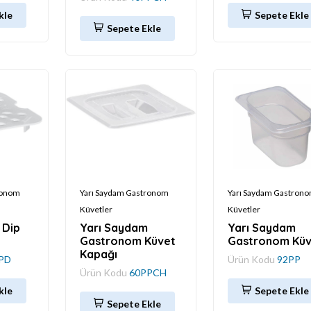
kle
Sepete Ekle
Sepete Ekle
ronom
Yarı Saydam Gastronom
Yarı Saydam Gastron
Küvetler
Küvetler
 Dip
Yarı Saydam
Yarı Saydam
Gastronom Küvet
Gastronom Küv
Kapağı
PD
Ürün Kodu
92PP
Ürün Kodu
60PPCH
kle
Sepete Ekle
Sepete Ekle