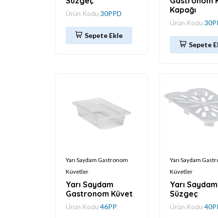
Süzgeç
Gastronom 
Kapağı
Ürün Kodu
30PPD
Ürün Kodu
30P
Sepete Ekle
Sepete E
Yarı Saydam Gastronom
Yarı Saydam Gast
Küvetler
Küvetler
Yarı Saydam
Yarı Saydam
Gastronom Küvet
Süzgeç
Ürün Kodu
46PP
Ürün Kodu
40P