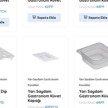
Küvet
Gastronom Küvet
Gastronom Küv
Ürün Kodu
42PP
Ürün Kodu
44PP
PCH
Sepete Ekle
Sepete Ekle
kle
ronom
Yarı Saydam Gastronom
Yarı Saydam Gastron
Küvetler
Küvetler
 Dip
Yarı Saydam
Yarı Saydam
Gastronom Küvet
Gastronom Küv
Kapağı
PD
Ürün Kodu
64PP
Ürün Kodu
40PPCH