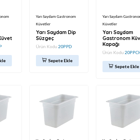
ronom
Yarı Saydam Gastronom
Yarı Saydam Gastron
Küvetler
Küvetler
Yarı Saydam Dip
Yarı Saydam
Küvet
Süzgeç
Gastronom Küv
Kapağı
P
Ürün Kodu
20PPD
Ürün Kodu
20PPC
kle
Sepete Ekle
Sepete Ekle