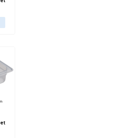
et
om
et