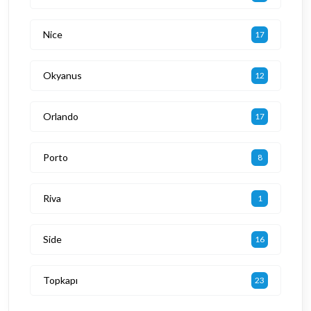
Nice
17
Okyanus
12
Orlando
17
Porto
8
Riva
1
Side
16
Topkapı
23