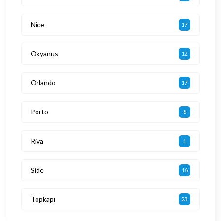
Nice
17
Okyanus
12
Orlando
17
Porto
8
Riva
1
Side
16
Topkapı
23