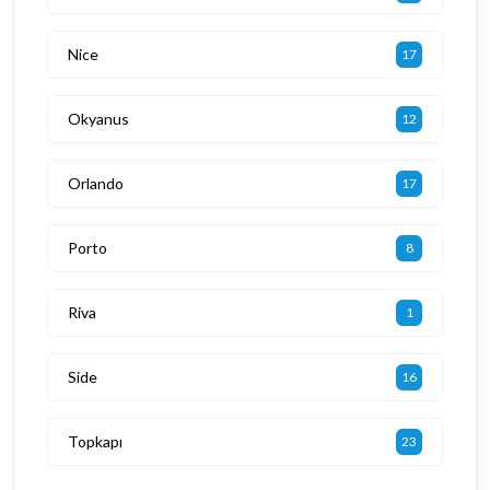
Nice
17
Okyanus
12
Orlando
17
Porto
8
Riva
1
Side
16
Topkapı
23