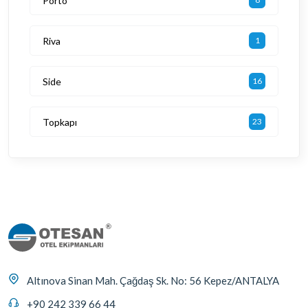
Porto
Riva
1
Side
16
Topkapı
23
Altınova Sinan Mah. Çağdaş Sk. No: 56 Kepez/ANTALYA
+90 242 339 66 44