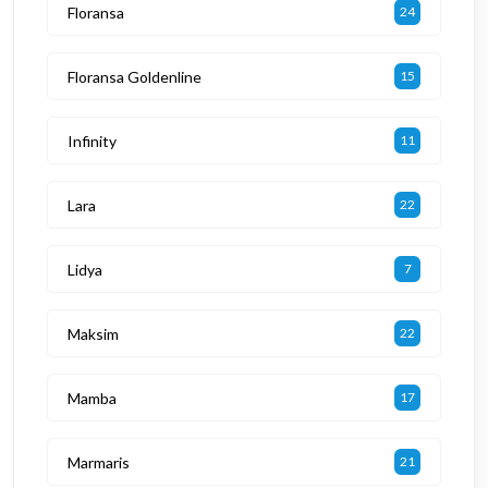
Floransa
24
Floransa Goldenline
15
Infinity
11
Lara
22
Lidya
7
Maksim
22
Mamba
17
Marmaris
21