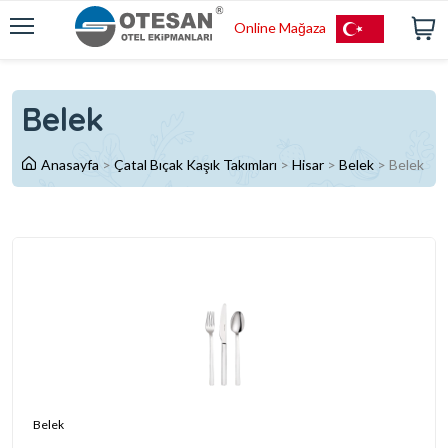
Online Mağaza
Belek
Anasayfa
>
Çatal Bıçak Kaşık Takımları
>
Hisar
>
Belek
>
Belek
Belek