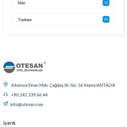
Side
16
Topkapı
23
Altınova Sinan Mah. Çağdaş Sk. No: 56 Kepez/ANTALYA
+90 242 339 66 44
info@otesan.com
İçerik