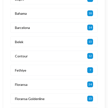
Bahama
18
Barcelona
14
Belek
15
Contour
12
Fethiye
7
Floransa
24
Floransa Goldenline
15