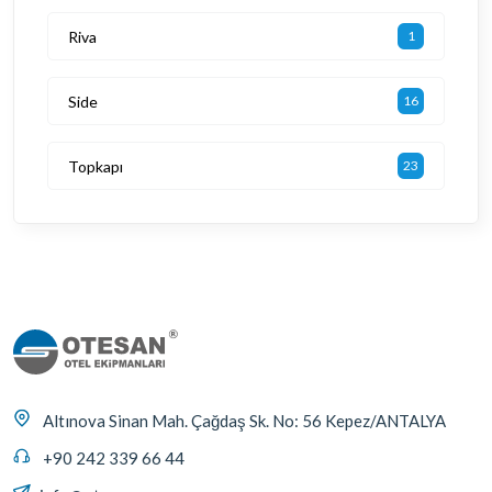
Riva
1
Side
16
Topkapı
23
Altınova Sinan Mah. Çağdaş Sk. No: 56 Kepez/ANTALYA
+90 242 339 66 44