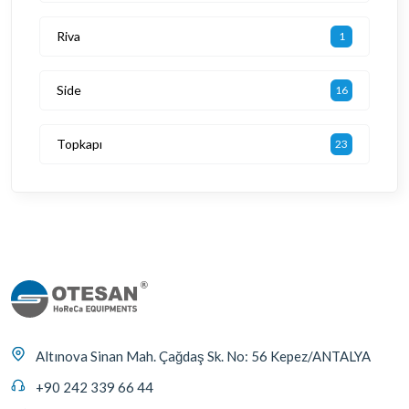
Riva
1
Side
16
Topkapı
23
Altınova Sinan Mah. Çağdaş Sk. No: 56 Kepez/ANTALYA
+90 242 339 66 44