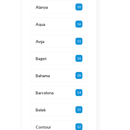
Alanya
10
Aqua
16
Avşa
11
Baget
16
Bahama
18
Barcelona
14
Belek
15
Contour
12