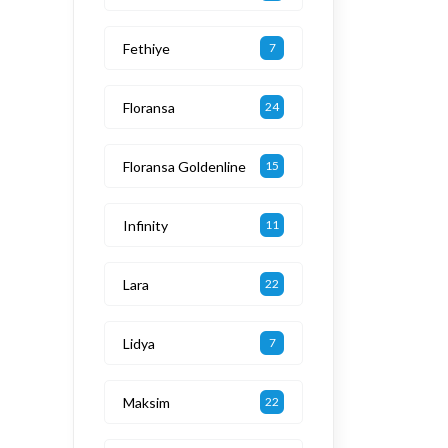
Fethiye
7
Floransa
24
Floransa Goldenline
15
Infinity
11
Lara
22
Lidya
7
Maksim
22