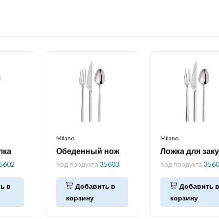
Milano
Milano
лка
Обеденный нож
Ложка для зак
5602
Код продукта
35603
Код продукта
356
ь в
Добавить в
Добавить 
корзину
корзину