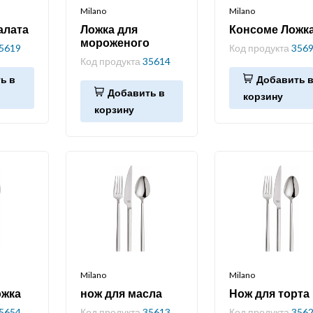
Milano
Milano
алата
Ложка для
Консоме Ложк
мороженого
5619
Код продукта
356
Код продукта
35614
ь в
Добавить 
Добавить в
корзину
корзину
Milano
Milano
ожка
нож для масла
Нож для торта
5654
Код продукта
35613
Код продукта
356