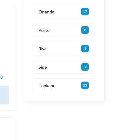
Orlando
17
Porto
8
Riva
1
Side
16
08
Topkapı
23
в