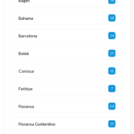
Baget
16
Bahama
18
Barcelona
14
Belek
15
Contour
12
Fethiye
7
Floransa
24
Floransa Goldenline
15