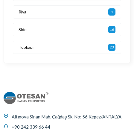
Riva
1
Side
16
Topkapı
23
Altınova Sinan Mah. Çağdaş Sk. No: 56 Kepez/ANTALYA
+90 242 339 66 44