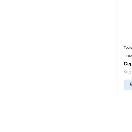
Topk
Hisa
Се
Код