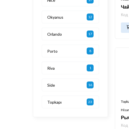
Nice
Чай
Код
Okyanus
12
Orlando
17
Porto
8
Riva
1
Side
16
Topk
Topkapı
23
Hisa
Ры
Код