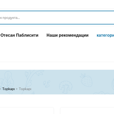
Отесан Паблисити
Наши рекомендации
категор
>
Topkapı
>
Topkapı