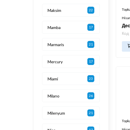
Topk
Maksim
22
Hisa
Дес
Mamba
17
Код
Marmaris
21
Mercury
17
Miami
23
Milano
26
Milenyum
21
Topk
Hisa
17