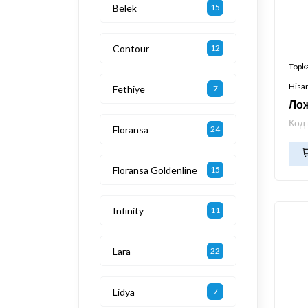
Belek
15
Contour
12
Topk
Hisa
Fethiye
7
Лож
Код
Floransa
24
Floransa Goldenline
15
Infinity
11
Lara
22
Lidya
7