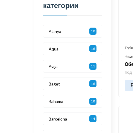
категории
Alanya
10
Topk
Aqua
16
Hisa
Обе
Avşa
11
Код
Baget
16
Bahama
18
Barcelona
14