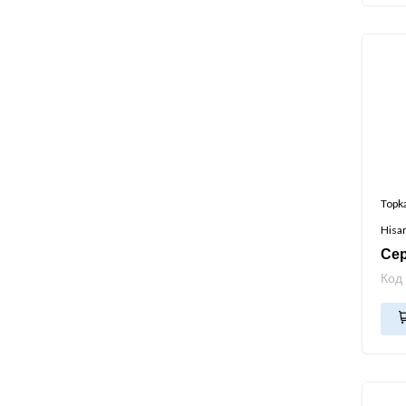
Topk
Hisa
Се
Код