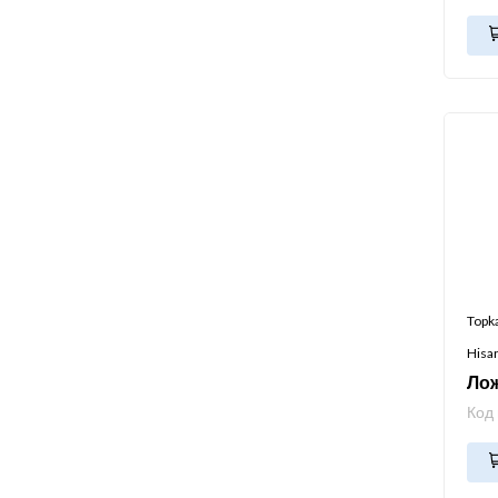
Topk
Hisa
Лож
Код