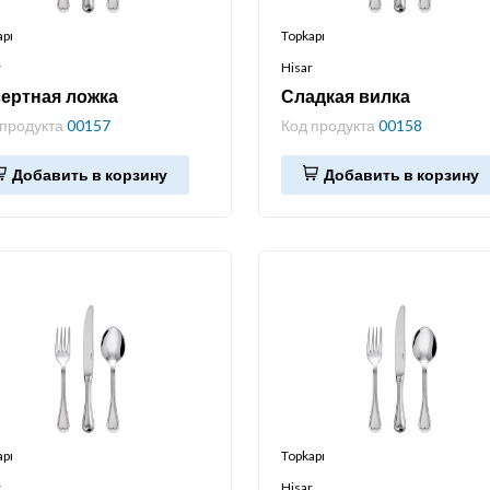
apı
Topkapı
r
Hisar
ертная ложка
Сладкая вилка
 продукта
00157
Код продукта
00158
Добавить в корзину
Добавить в корзину
apı
Topkapı
r
Hisar