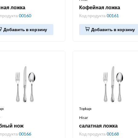
ная ложка
Кофейная ложка
 продукта
00160
Код продукта
00161
Добавить в корзину
Добавить в корзину
apı
Topkapı
r
Hisar
бный нож
салатная ложка
 продукта
00166
Код продукта
00168