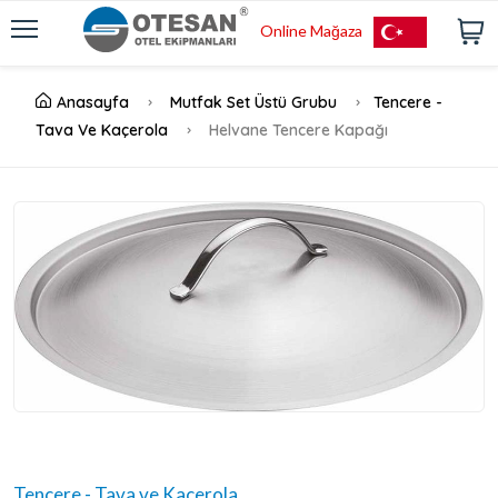
Online Mağaza
Anasayfa
Mutfak Set Üstü Grubu
Tencere -
Tava Ve Kaçerola
Helvane Tencere Kapağı
Tencere - Tava ve Kaçerola