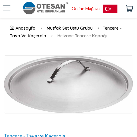
Online Mağaza
Anasayfa
Mutfak Set Üstü Grubu
Tencere -
Tava Ve Kaçerola
Helvane Tencere Kapağı
Tencere - Tava ve Kaçerola