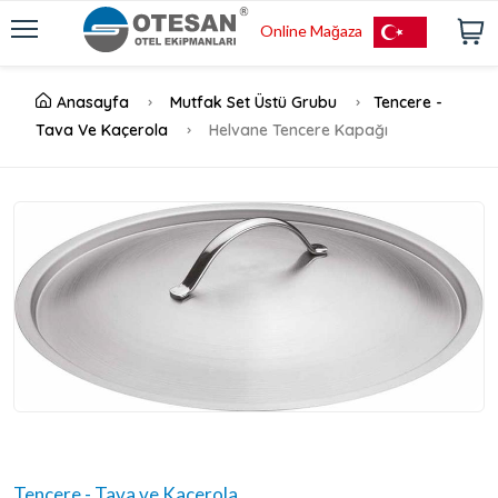
Online Mağaza
Anasayfa
Mutfak Set Üstü Grubu
Tencere -
Tava Ve Kaçerola
Helvane Tencere Kapağı
Tencere - Tava ve Kaçerola