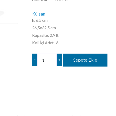
Külsan
h: 6,5 cm
26,5x32,5 cm
Kapasite: 2,9 lt
Koli İçi Adet : 6
–
+
Sepete Ekle