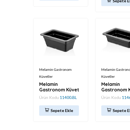
Sepete E
Melamin Gastronom
Melamin Gastron
Küvetler
Küvetler
Melamin
Melamin
Gastronom Küvet
Gastronom 
Ürün Kodu
11400.BL
Ürün Kodu
114
Sepete Ekle
Sepete E