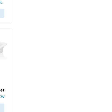
BL
et
.CW