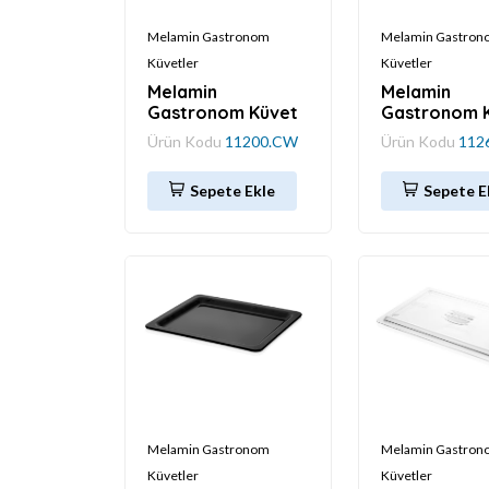
Melamin Gastronom
Melamin Gastron
Küvetler
Küvetler
Melamin
Melamin
Gastronom Küvet
Gastronom 
Ürün Kodu
11200.CW
Ürün Kodu
112
Sepete Ekle
Sepete E
Melamin Gastronom
Melamin Gastron
Küvetler
Küvetler