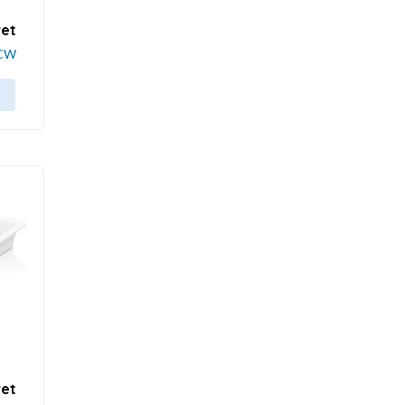
et
.CW
et