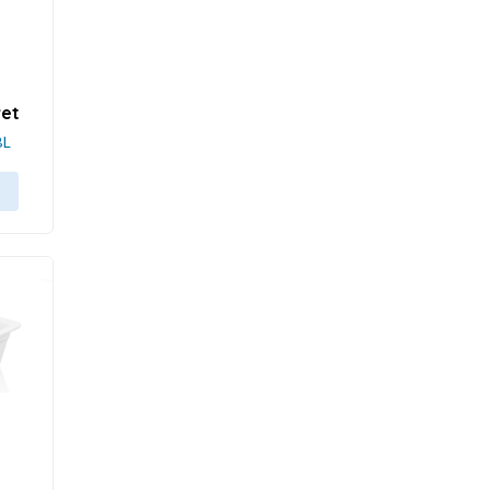
et
BL