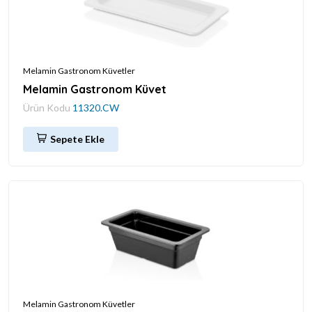
Melamin Gastronom Küvetler
Melamin Gastronom Küvet
Ürün Kodu
11320.CW
Sepete Ekle
Melamin Gastronom Küvetler