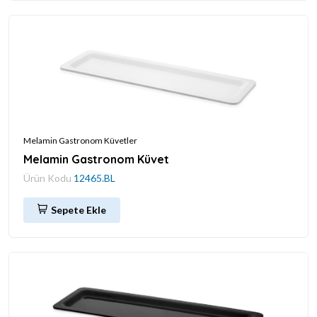
Melamin Gastronom Küvetler
Melamin Gastronom Küvet
Ürün Kodu
12465.BL
Sepete Ekle