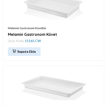
Melamin Gastronom Küvetler
Melamin Gastronom Küvet
Ürün Kodu
11165.CW
Sepete Ekle