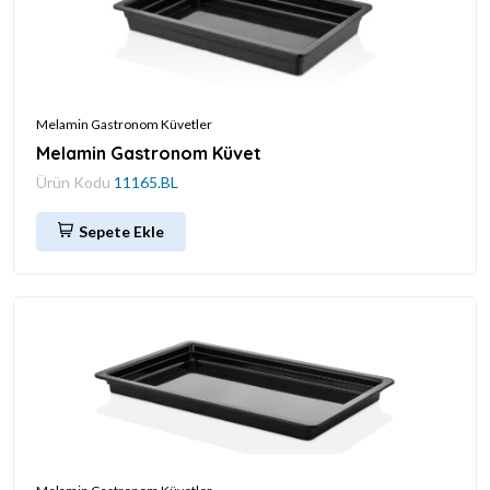
Melamin Gastronom Küvetler
Melamin Gastronom Küvet
Ürün Kodu
11165.BL
Sepete Ekle