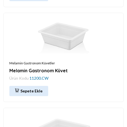
Melamin Gastronom Küvetler
Melamin Gastronom Küvet
Ürün Kodu
11200.CW
Sepete Ekle