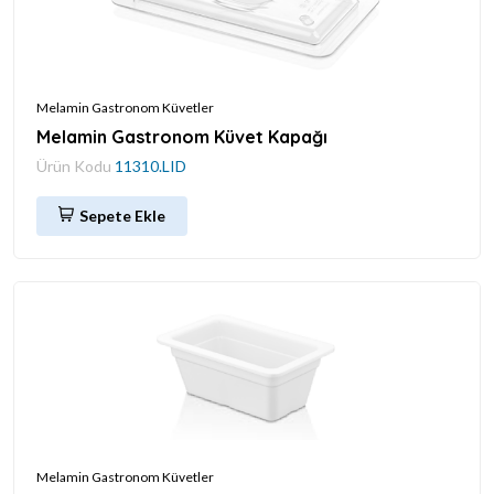
Melamin Gastronom Küvetler
Melamin Gastronom Küvet Kapağı
Ürün Kodu
11310.LID
Sepete Ekle
Melamin Gastronom Küvetler