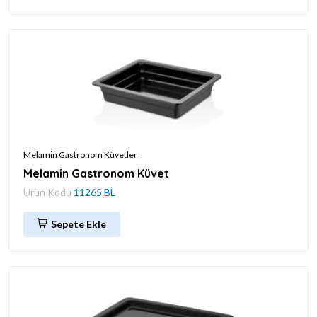
Melamin Gastronom Küvetler
Melamin Gastronom Küvet
Ürün Kodu
11265.BL
Sepete Ekle