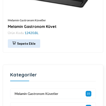
Melamin Gastronom Küvetler
Melamin Gastronom Küvet
Ürün Kodu
12420.BL
Sepete Ekle
Kategoriler
Melamin Gastronom Küvetler
35