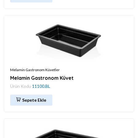
Melamin Gastronom Küvetler
Melamin Gastronom Küvet
Ürün Kodu
11100.BL
Sepete Ekle