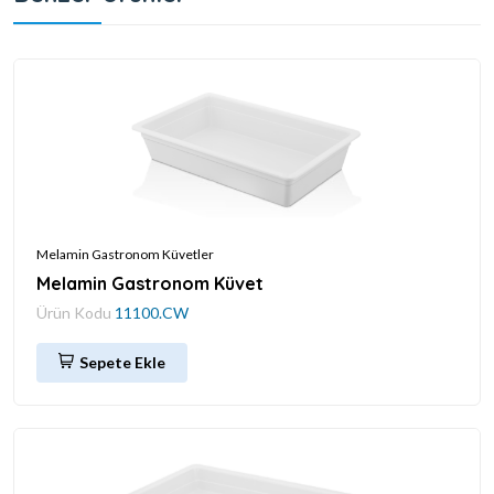
Melamin Gastronom Küvetler
Melamin Gastronom Küvet
Ürün Kodu
11100.CW
Sepete Ekle