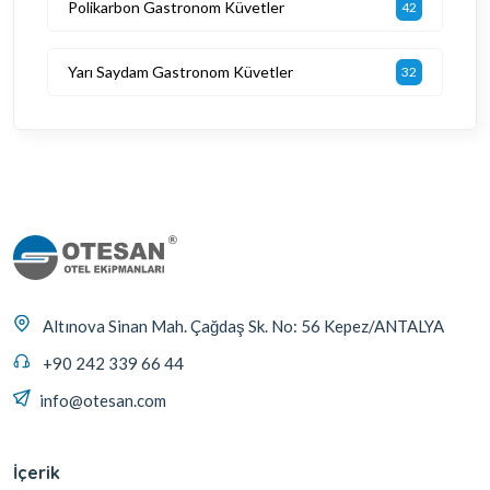
Polikarbon Gastronom Küvetler
42
Yarı Saydam Gastronom Küvetler
32
Altınova Sinan Mah. Çağdaş Sk. No: 56 Kepez/ANTALYA
+90 242 339 66 44
info@otesan.com
İçerik