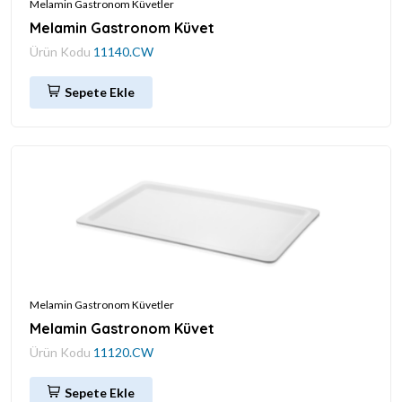
Melamin Gastronom Küvetler
Melamin Gastronom Küvet
Ürün Kodu
11140.CW
Sepete Ekle
Melamin Gastronom Küvetler
Melamin Gastronom Küvet
Ürün Kodu
11120.CW
Sepete Ekle