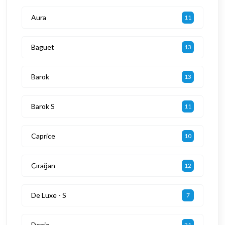
Aura
11
Baguet
13
Barok
13
Barok S
11
Caprice
10
Çırağan
12
De Luxe - S
7
Deniz
21