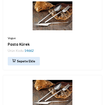
Vogue
Pasta Kürek
Ürün Kodu
14662
Sepete Ekle