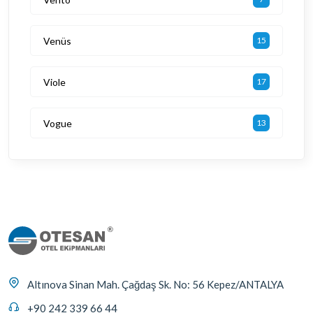
Venüs
15
Viole
17
Vogue
13
Altınova Sinan Mah. Çağdaş Sk. No: 56 Kepez/ANTALYA
+90 242 339 66 44