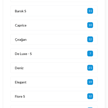
Barok S
11
Caprice
10
Çırağan
12
De Luxe - S
7
Deniz
21
Elegant
19
Fiore S
12