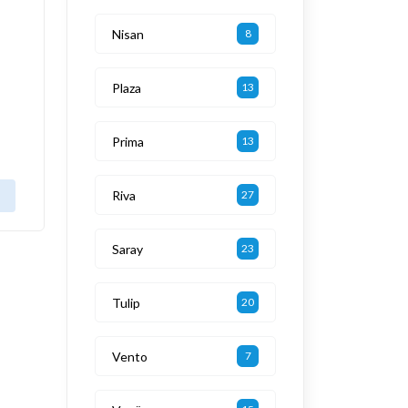
Nisan
8
Plaza
13
Prima
13
Riva
27
Saray
23
Tulip
20
Vento
7