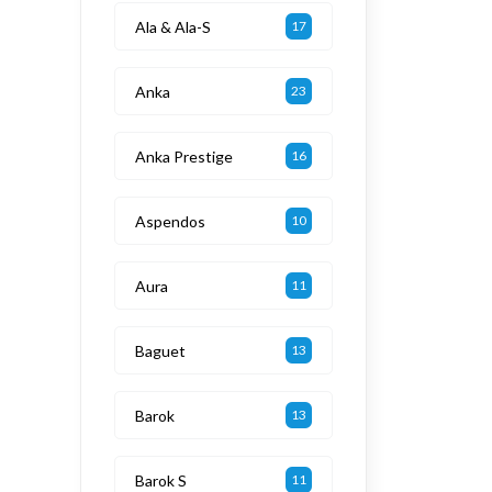
Ala & Ala-S
17
Anka
23
Anka Prestige
16
Aspendos
10
Aura
11
Baguet
13
Barok
13
Barok S
11