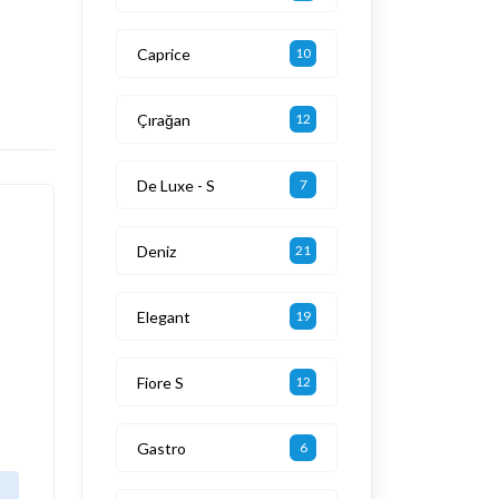
Caprice
10
Çırağan
12
De Luxe - S
7
Deniz
21
Elegant
19
Fiore S
12
Gastro
6