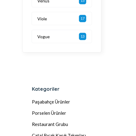
Venüs
15
Viole
17
Vogue
13
Kategoriler
Paşabahçe Ürünler
Porselen Ürünler
Restaurant Grubu
Çatal Bıçak Kaşık Takımları