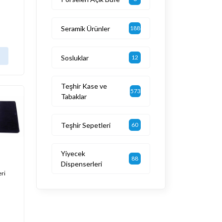
Seramik Ürünler
188
Sosluklar
12
Teşhir Kase ve
573
Tabaklar
Teşhir Sepetleri
60
Yiyecek
88
Dispenserleri
eri