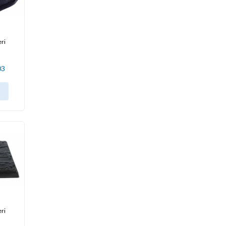
eri
03
eri