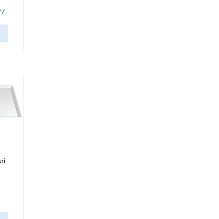
97
eri