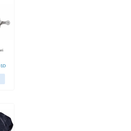
eri
81D