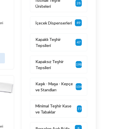
Isıtmalı Teşhir
28
Üniteleri
İçecek Dispenserleri
49
eri
Kapaklı Teşhir
47
Tepsileri
Kapaksız Teşhir
198
Tepsileri
Kaşık - Maşa - Kepçe
104
ve Standları
Minimal Teşhir Kase
77
ve Tabaklar
eri
Porselen Açık Büfe
8