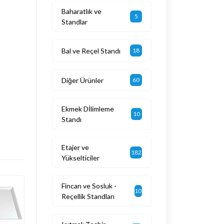
Baharatlık ve
5
Standlar
Bal ve Reçel Standı
18
Diğer Ürünler
60
Ekmek Dİlimleme
10
Standı
Etajer ve
182
Yükselticiler
Fincan ve Sosluk -
10
Reçellik Standları