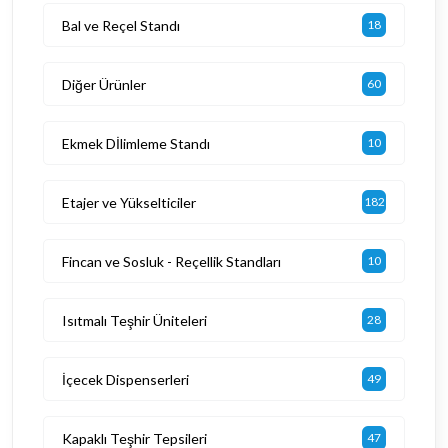
Bal ve Reçel Standı
18
Diğer Ürünler
60
Ekmek Dİlimleme Standı
10
Etajer ve Yükselticiler
182
Fincan ve Sosluk - Reçellik Standları
10
Isıtmalı Teşhir Üniteleri
28
İçecek Dispenserleri
49
Kapaklı Teşhir Tepsileri
47