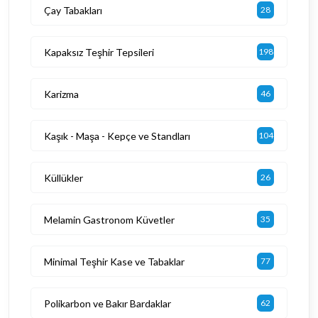
Çay Tabakları
28
Kapaksız Teşhir Tepsileri
198
Karizma
46
Kaşık - Maşa - Kepçe ve Standları
104
Küllükler
26
Melamin Gastronom Küvetler
35
Minimal Teşhir Kase ve Tabaklar
77
Polikarbon ve Bakır Bardaklar
62