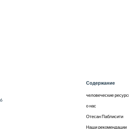
Содержание
человеческие ресур
56
о нас
Отесан Паблисити
Наши рекомендации