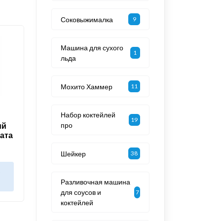
Соковыжималка
9
Машина для сухого
1
льда
Мохито Хаммер
11
Набор коктейлей
19
ий
про
ната
3
Шейкер
38
в
Разливочная машина
для соусов и
7
коктейлей