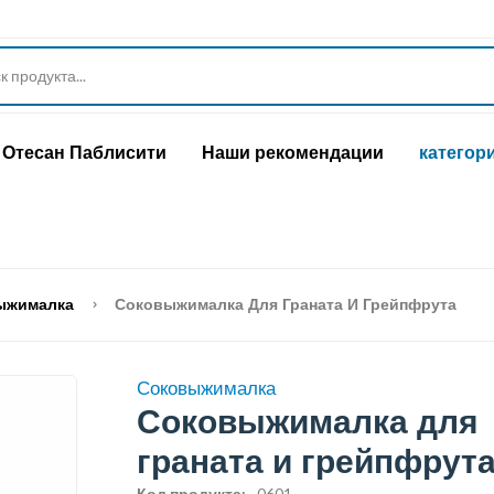
Отесан Паблисити
Наши рекомендации
категор
ыжималка
Соковыжималка Для Граната И Грейпфрута
Соковыжималка
Соковыжималка для
граната и грейпфрут
Код продукта:
0601