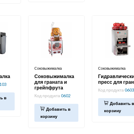
Соковыжималка
Соковыжималка
алка
Соковыжималка
Гидравлическ
для граната и
пресс для гра
103
грейпфрута
Код продукта
060
Код продукта
0602
ь в
Добавить 
Добавить в
корзину
корзину