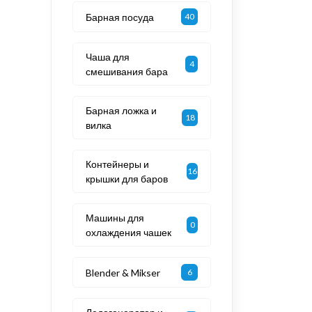
Барная посуда
40
Чаша для
4
смешивания бара
Барная ложка и
18
вилка
Контейнеры и
16
крышки для баров
Машины для
0
охлаждения чашек
Blender & Mikser
6