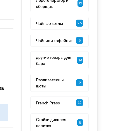
Ледогенератор и
12
сборщик
Чайные котлы
26
Чайник и кофейник
8
другие товары для
14
бара
Разливатели и
9
шоты
ка
3
French Press
12
в
Стойки дисплея
8
напитка