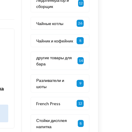
Ледогенератор и
12
сборщик
Чайные котлы
26
Чайник и кофейник
8
другие товары для
14
бара
Разливатели и
9
шоты
ка
3
French Press
12
в
Стойки дисплея
8
напитка