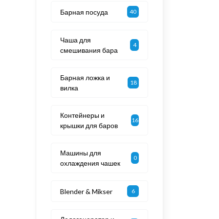
Барная посуда
40
Чаша для
4
смешивания бара
Барная ложка и
18
вилка
Контейнеры и
16
крышки для баров
Машины для
0
охлаждения чашек
Blender & Mikser
6