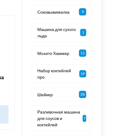
Соковыжималка
9
Машина для сухого
1
льда
Мохито Хаммер
11
Набор коктейлей
19
ка
про
Шейкер
38
2
в
Разливочная машина
для соусов и
7
коктейлей