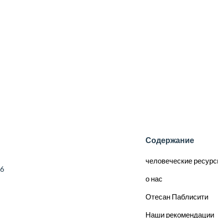
Содержание
человеческие ресур
56
о нас
Отесан Паблисити
Наши рекомендации