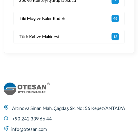
Sos ve Kokteyl Şurup Dökücü
7
Tiki Mug ve Bakır Kadeh
46
Türk Kahve Makinesi
12
Altınova Sinan Mah. Çağdaş Sk. No: 56 Kepez/ANTALYA
+90 242 339 66 44
info@otesan.com