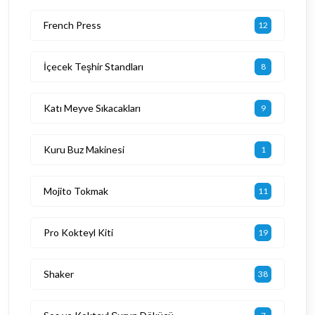
French Press
12
İçecek Teşhir Standları
8
Katı Meyve Sıkacakları
9
Kuru Buz Makinesi
1
Mojito Tokmak
11
Pro Kokteyl Kiti
19
Shaker
38