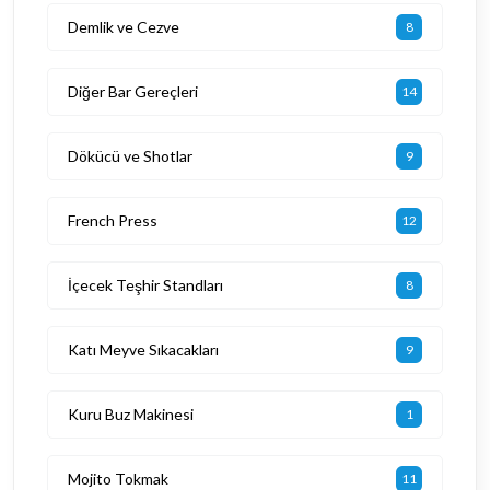
Demlik ve Cezve
8
Diğer Bar Gereçleri
14
Dökücü ve Shotlar
9
French Press
12
İçecek Teşhir Standları
8
Katı Meyve Sıkacakları
9
Kuru Buz Makinesi
1
Mojito Tokmak
11