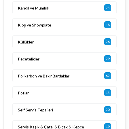
Kandil ve Mumluk
23
Kloş ve Showplate
18
Küllükler
26
Peçetelikler
29
Polikarbon ve Bakır Bardaklar
62
Potlar
13
Self Servis Tepsileri
20
Servis Kaşık & Çatal & Bıçak & Kepçe
19