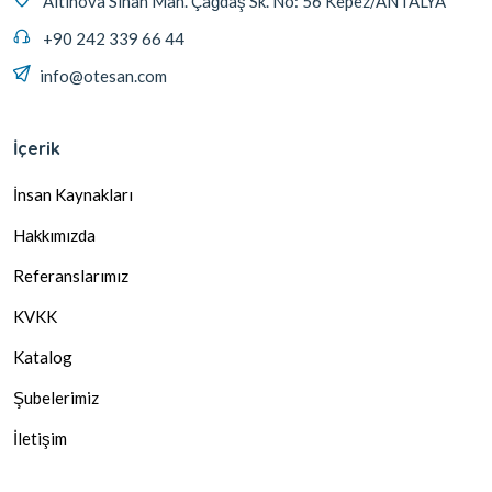
Altınova Sinan Mah. Çağdaş Sk. No: 56 Kepez/ANTALYA
+90 242 339 66 44
info@otesan.com
İçerik
İnsan Kaynakları
Hakkımızda
Referanslarımız
KVKK
Katalog
Şubelerimiz
İletişim