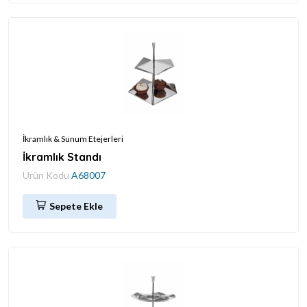
İkramlık & Sunum Etejerleri
İkramlık Standı
Ürün Kodu
A68007
Sepete Ekle