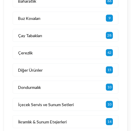
Baharatlık
66
Buz Kovaları
9
Çay Tabakları
28
Çerezlik
42
Diğer Ürünler
15
Dondurmalık
10
İçecek Servis ve Sunum Setleri
10
İkramlık & Sunum Etejerleri
14