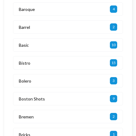
Baroque
4
Barrel
2
Basic
10
Bistro
15
Bolero
3
Boston Shots
9
Bremen
2
Bricks
1