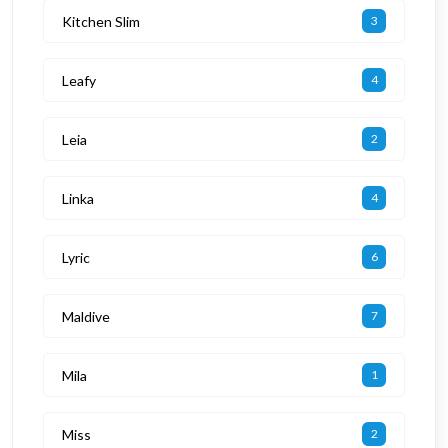
Kitchen Slim
3
Leafy
4
Leia
2
Linka
4
Lyric
6
Maldive
7
Mila
1
Miss
2