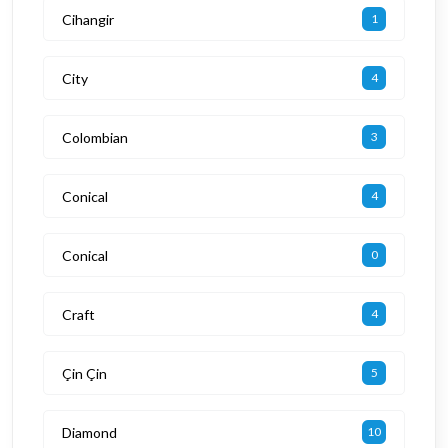
Cihangir
1
City
4
Colombian
3
Conical
4
Conical
0
Craft
4
Çin Çin
5
Diamond
10