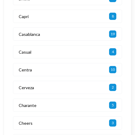
Capri
8
Casablanca
19
Casual
4
Centra
10
Cerveza
2
Charante
5
Cheers
3