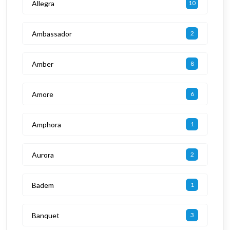
Allegra
10
Ambassador
2
Amber
8
Amore
6
Amphora
1
Aurora
2
Badem
1
Banquet
3