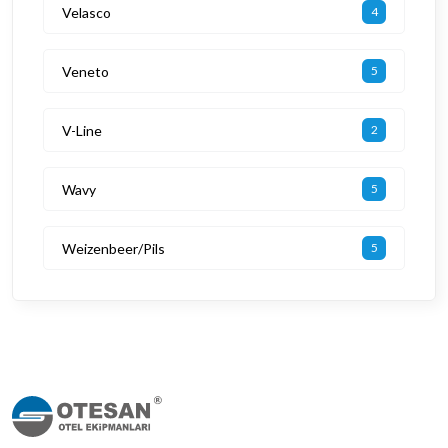
Velasco
4
Veneto
5
V-Line
2
Wavy
5
Weizenbeer/Pils
5