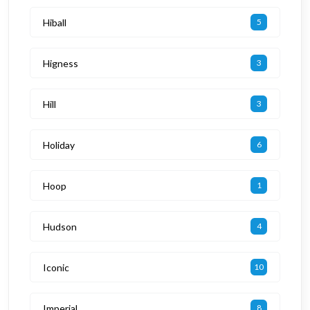
Hiball
5
Higness
3
Hill
3
Holiday
6
Hoop
1
Hudson
4
Iconic
10
Imperial
8