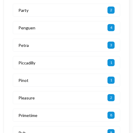
Party
2
Penguen
4
Petra
3
Piccadilly
1
Pinot
1
Pleasure
2
Primetime
8
Pub
8