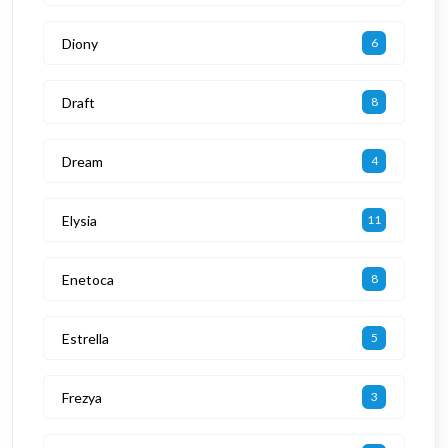
Diony
6
Draft
8
Dream
4
Elysia
11
Enetoca
8
Estrella
5
Frezya
3