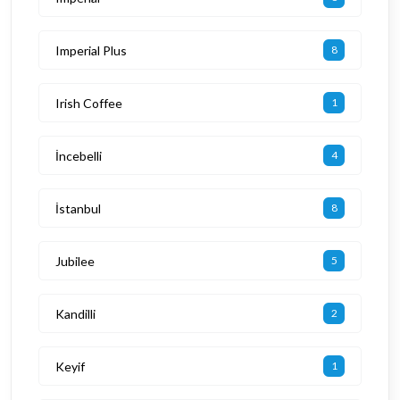
Imperial Plus
8
Irish Coffee
1
İncebelli
4
İstanbul
8
Jubilee
5
Kandilli
2
Keyif
1