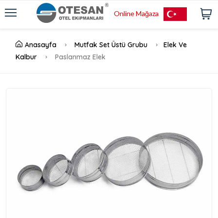
Online Mağaza
Anasayfa
Mutfak Set Üstü Grubu
Elek Ve
Kalbur
Paslanmaz Elek