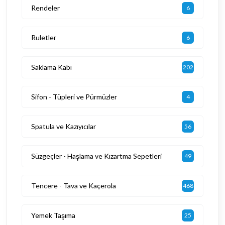
Rendeler
6
Ruletler
6
Saklama Kabı
202
Sifon - Tüpleri ve Pürmüzler
4
Spatula ve Kazıyıcılar
56
Süzgeçler - Haşlama ve Kızartma Sepetleri
49
Tencere - Tava ve Kaçerola
468
Yemek Taşıma
25