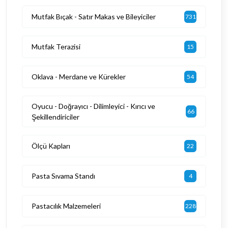
Mutfak Bıçak - Satır Makas ve Bileyiciler
731
Mutfak Terazisi
15
Oklava - Merdane ve Kürekler
54
Oyucu - Doğrayıcı - Dilimleyici - Kırıcı ve
66
Şekillendiriciler
Ölçü Kapları
22
Pasta Sıvama Standı
4
Pastacılık Malzemeleri
228