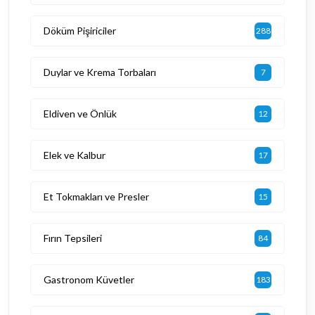
Döküm Pişiriciler
288
Duylar ve Krema Torbaları
7
Eldiven ve Önlük
12
Elek ve Kalbur
17
Et Tokmakları ve Presler
15
Fırın Tepsileri
84
Gastronom Küvetler
183