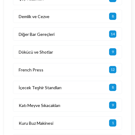
Demlik ve Cezve
8
Diğer Bar Gereçleri
14
Dökücü ve Shotlar
9
French Press
12
İçecek Teşhir Standları
8
Katı Meyve Sıkacakları
9
Kuru Buz Makinesi
1