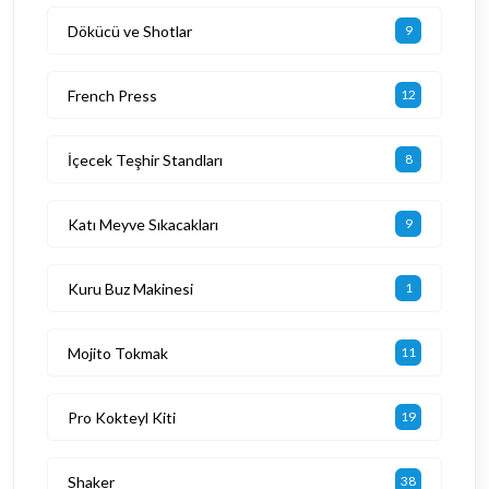
Dökücü ve Shotlar
9
French Press
12
İçecek Teşhir Standları
8
Katı Meyve Sıkacakları
9
Kuru Buz Makinesi
1
Mojito Tokmak
11
Pro Kokteyl Kiti
19
Shaker
38