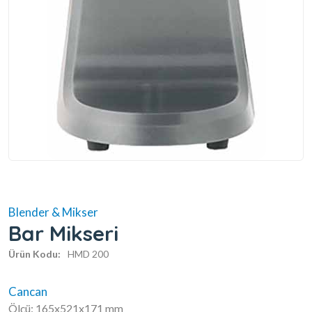
Blender & Mikser
Bar Mikseri
Ürün Kodu:
HMD 200
Cancan
Ölçü: 165x521x171 mm