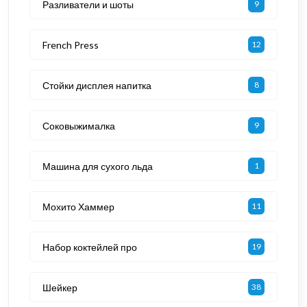
Разливатели и шоты
9
French Press
12
Стойки дисплея напитка
8
Соковыжималка
9
Машина для сухого льда
1
Мохито Хаммер
11
Набор коктейлей про
19
Шейкер
38