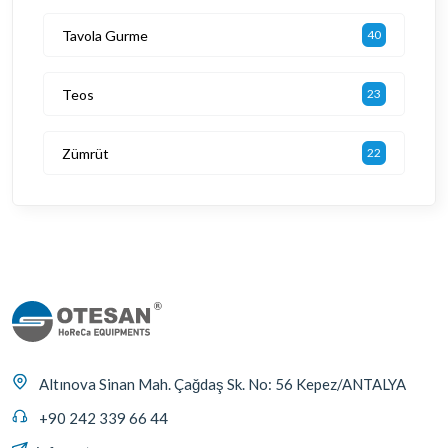
Tavola Gurme
40
Teos
23
Zümrüt
22
Altınova Sinan Mah. Çağdaş Sk. No: 56 Kepez/ANTALYA
+90 242 339 66 44