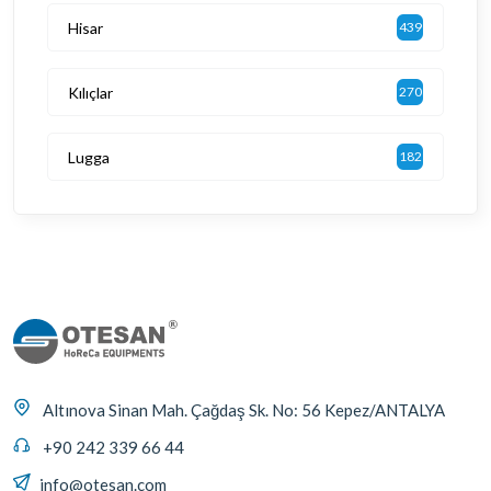
Hisar
439
Kılıçlar
270
Lugga
182
Altınova Sinan Mah. Çağdaş Sk. No: 56 Kepez/ANTALYA
+90 242 339 66 44
info@otesan.com