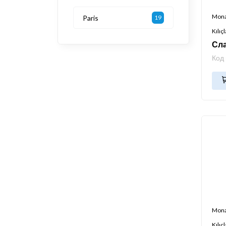
Mon
Paris
19
Kılıçl
Сла
Код
Mon
Kılıçl