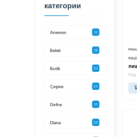
категории
Anemon
12
Mon
Belek
18
Kılıçl
пи
Butik
23
Код
Çeşme
21
Defne
15
Diana
20