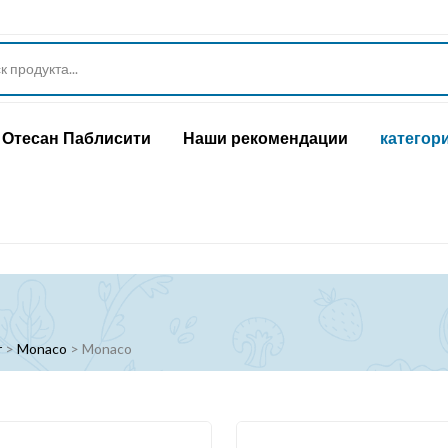
Отесан Паблисити
Наши рекомендации
категор
r
>
Monaco
>
Monaco