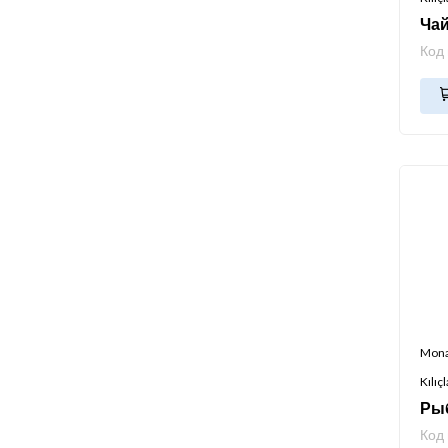
Чай
Код
Mon
Kılıçl
Ры
Код