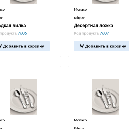
aco
Monaco
ar
Kılıçlar
дкая вилка
Десертная ложка
 продукта
7606
Код продукта
7607
Добавить в корзину
Добавить в корзину
aco
Monaco
ar
Kılıçlar