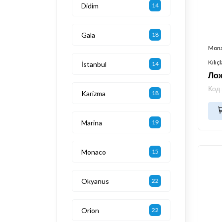
Didim
14
Gala
18
Mon
Kılıçl
İstanbul
14
Лож
Код
Karizma
18
Marina
19
Monaco
15
Okyanus
22
Orion
22