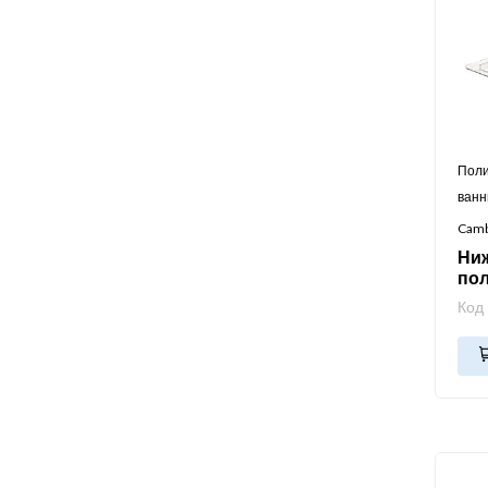
Поли
ван
Cam
Ни
по
Код