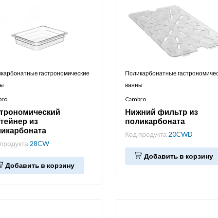
карбонатные гастрономические
Поликарбонатные гастрономиче
ны
ванны
bro
Cambro
строномический
Нижний фильтр из
тейнер из
поликарбоната
ликарбоната
Код продукта
20CWD
 продукта
28CW
Добавить в корзину
Добавить в корзину