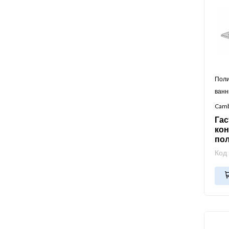
Поли
ван
Cam
Га
кон
по
Код