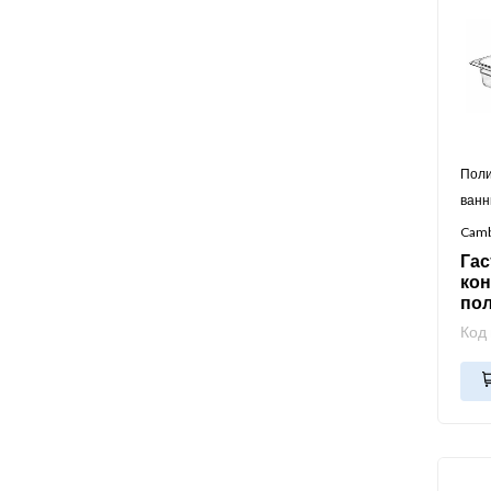
Поли
ван
Cam
Га
кон
по
Код