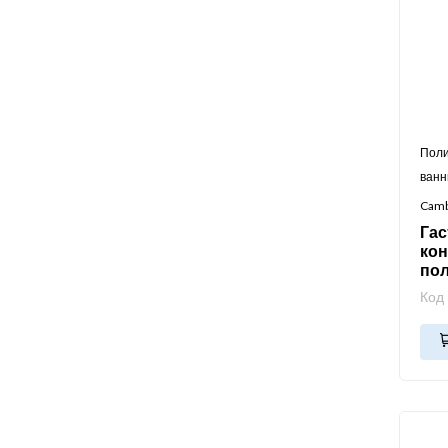
Поли
ван
Cam
Га
кон
по
Код