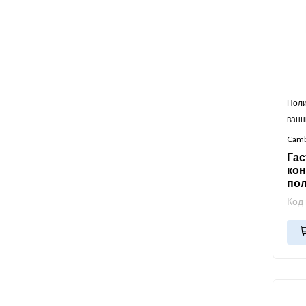
Поли
ван
Cam
Га
кон
по
Код