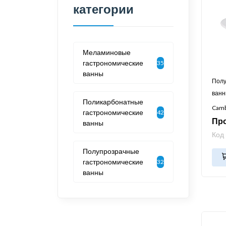
категории
Меламиновые
гастрономические
35
ванны
Полу
ван
Поликарбонатные
Cam
гастрономические
42
Про
ванны
Код
Полупрозрачные
гастрономические
32
ванны