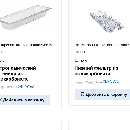
карбонатные гастрономические
Поликарбонатные гастрономиче
ны
ванны
bro
Cambro
строномический
Нижний фильтр из
тейнер из
поликарбоната
ликарбоната
Код продукта
20LPCWD
 продукта
24LPCW
Добавить в корзину
Добавить в корзину