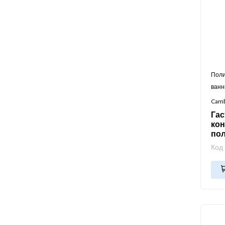
Поли
ван
Cam
Га
кон
по
Код