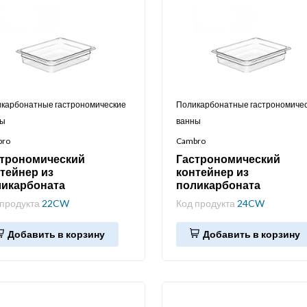
карбонатные гастрономические
Поликарбонатные гастрономиче
ны
ванны
bro
Cambro
строномический
Гастрономический
тейнер из
контейнер из
ликарбоната
поликарбоната
 продукта
22CW
Код продукта
24CW
Добавить в корзину
Добавить в корзину