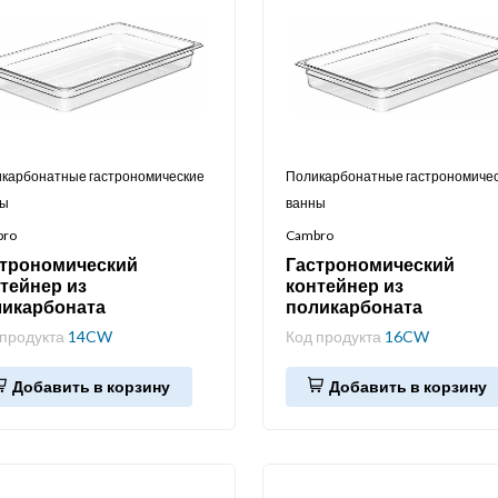
карбонатные гастрономические
Поликарбонатные гастрономиче
ны
ванны
bro
Cambro
строномический
Гастрономический
тейнер из
контейнер из
ликарбоната
поликарбоната
 продукта
14CW
Код продукта
16CW
Добавить в корзину
Добавить в корзину