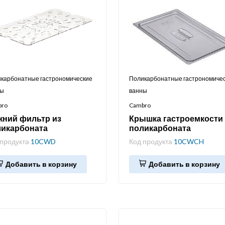
карбонатные гастрономические
Поликарбонатные гастрономиче
ны
ванны
bro
Cambro
жний фильтр из
Крышка гастроемкости 
ликарбоната
поликарбоната
 продукта
10CWD
Код продукта
10CWCH
Добавить в корзину
Добавить в корзину