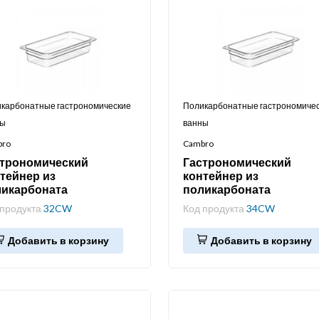
карбонатные гастрономические
Поликарбонатные гастрономиче
ны
ванны
bro
Cambro
строномический
Гастрономический
тейнер из
контейнер из
ликарбоната
поликарбоната
 продукта
32CW
Код продукта
34CW
Добавить в корзину
Добавить в корзину