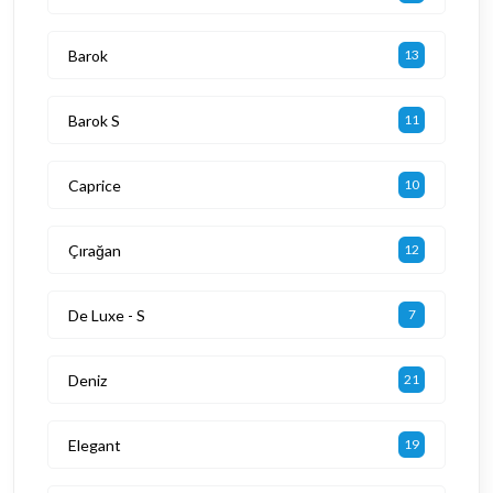
Barok
13
Barok S
11
Caprice
10
Çırağan
12
De Luxe - S
7
Deniz
21
Elegant
19