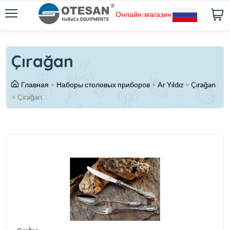
Онлайн-магазин
Çırağan
Главная
>
Наборы столовых приборов
>
Ar Yıldız
>
Çırağan
>
Çırağan