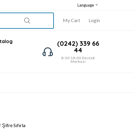
Language
My Cart
Login
talog
(0242) 339 66
44
8:30 18:00 Destek
Merkezi
?
Şifre Sıfırla