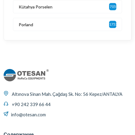
Kütahya Porselen
705
Porland
1753
Altınova Sinan Mah. Çağdaş Sk. No: 56 Kepez/ANTALYA
+90 242 339 66 44
info@otesan.com
Содержание